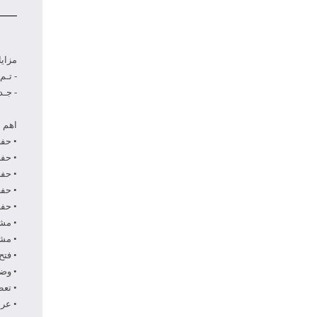
مزاي
- تـم
- جـد
اهم ال
• حفظ
• حفظ
• حفظ
• حفظ
• حفظ
• مش
• مشا
• فتح
• وضع
• تع
• عر