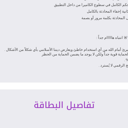
حكم الكامل في سطوع الكاميرا من داخل التطبيق
انية إخفاء المحادثة بالكامل
 المحادثة بكلمة مرور أو بصمة
 انتباه هااااام جداً :
برئ أمام الله من أي استخدام خاطئ ويعارض ديننا الأسلامي بأي شكلاً من الأشكال .
لحماية قوية جداً ولكن لا يوجد ما يضمن الحماية من الحظر
%
تج الرقمي لا يُسترد .
تفاصيل البطاقة