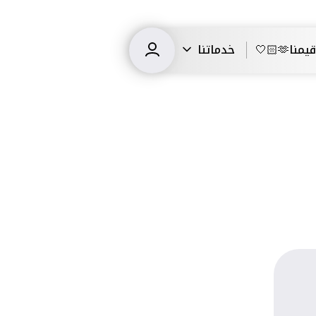
قيمنا🫶🏻🤍
خدماتنا