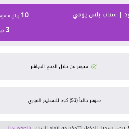
10
د | سناب بلس يومي
ريال سعود
3
دول
متوفر من خلال الدفع المباشر
متوفر حالياً (53) كود للتسليم الفوري
, يرجى تسجيل الدخول لتتمكن من اتمام الشراء ,
بالضغط هنا