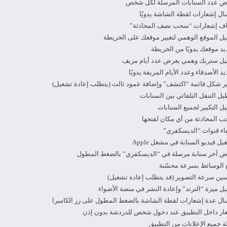
ض عدد السنابات المرسلة لكل شخص
ال إشعارات لقطة الشاشة يدويًا
قاف إشعارات “سحب نصف المحادثة”
يل الموقع الوهمي لتغيير موقعك على الخريطة
يد موقعك يدويًا من الخريطة
عيل ستريك وهمي يعرض عدد أيام مزيف
يد الأصدقاء وعدد الأيام المزيفة يدويًا
يير شكل قائمة “اكتشف” وإضافة عمود ثالث (يتطلب إعادة تشغيل)
يل التنقل التلقائي بين السنابات
يل التكبير لجميع السنابات
ب المحادثة من أي مكان لفتحها
فاء قنوات “الديسكفري”
يل فيديو السنابة في مشغل Apple
ض آخر سنابة مرسلة في “الديسكفري” بالضغط المطول
ع الوسائط بسرعة محسّنة
سين سرعة التصوير (قد يتطلب إعادة تشغيل)
يل ميزة “الترند” وإعادة النشر في منصة الأضواء
سال عدة إشعارات لقطة الشاشة بالضغط المطول على زر الكاميرا
عار داخل التطبيق عند دخول شخص للدردشة بدون إذن
لة جميع الإعلانات من التطبيق