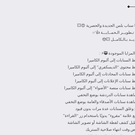
ا سناب بلس الجديدة والحصرية 😍💥
 تـطويــر الـحمــايـــة 👍✅
يــد بـالـكامــل 💥😍
مزايا الموجودة 🥷⚡️ :
 السنابات إلى ألبوم الكاميرا
 محتوى “الديسكفري” إلى ألبوم الكاميرا
 سنابات المحادثات إلى ألبوم الكاميرا
 سنابات الإعلانات إلى ألبوم الكاميرا
 سنابات منصة “الأضواء” إلى ألبوم الكاميرا
اهدة سنابات الدردشة بوضع التخفي
هدة سنابات الأصدقاء والعامة بوضع التخفي
 وغلق السنابات عدة مرات بدون قيود
 علامة “مقروء” يدويًا باستخدام زر “القراءة”
طيل كشف لقطة الشاشة أو تصوير الشاشة
ض وقت انتهاء صلاحية الستريك