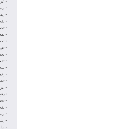
• عر
• إرس
• إي
• تفع
• تحد
• تف
• تحد
• تغ
• تعط
• تفع
• سح
• إخ
• تشغ
• عر
• رف
• تح
• تفع
• إر
• إش
• إزا