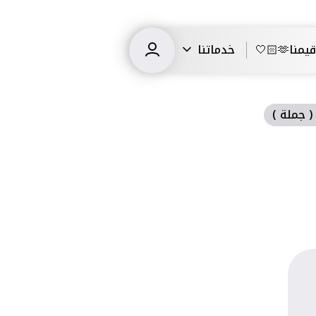
قيمنا🫶🏻🤍
خدماتنا