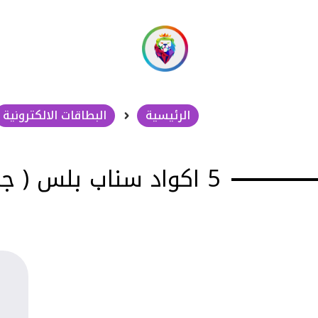
الرئيسية
البطاقات الالكترونية
5 اكواد سناب بلس ( جملة )