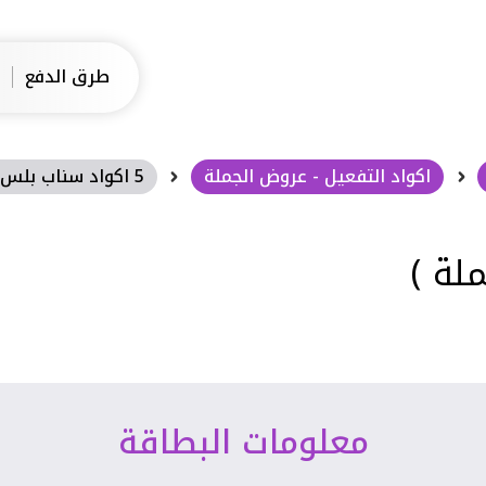
طرق الدفع
اكواد التفعيل - عروض الجملة
5 اكواد سناب بلس ( جملة )
معلومات البطاقة