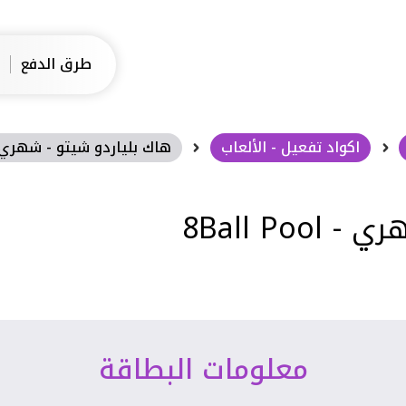
طرق الدفع
اكواد تفعيل - الألعاب
هاك بلياردو شيتو - شهري - ll Pool
8Ball Po
معلومات البطاقة