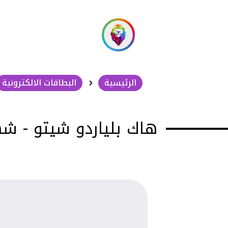
الرئيسية
البطاقات الالكترونية
هاك بلياردو شيتو - شهري - ol