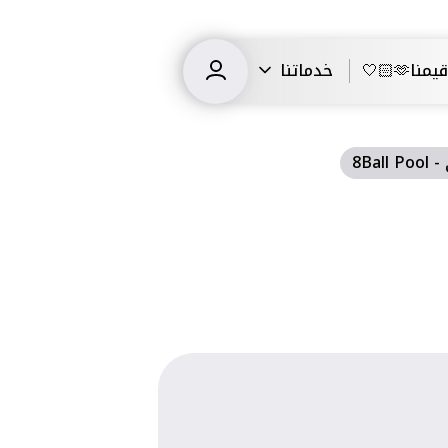
قيمنا🫶🏻🤍
خدماتنا
8Ba