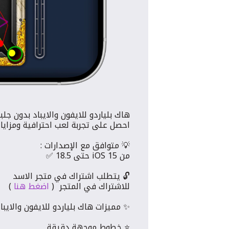
هاك بلياردو للايفون والايباد بدون جلبر
احصل على تجربة لعب احترافية ومزايا
💡 متوافق مع الإصدارات :
من iOS 15 حتى 18.5 ✅
🔓 يتطلب اشتراك في متجر الاسد
للاشتراك في المتجر (
اضغط هنا
)
✨ مميزات هاك بلياردو للايفون والايباد
⭐️ خطوط موجهة دقيقة