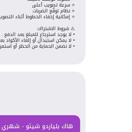
⭐️ سرعة تصويب أعلى
⭐️ نظام توقّع الضربات
⭐️ إمكانية إخفاء الخطوط أثناء التصوير
⚠️ شروط الاشتراك:
• لا يوجد استرجاع للمبلغ بعد الدفع .
• لا يمكن استبدال أو إلغاء الأكواد بع
• لا نضمن الحماية من الحظر أو استمر
هاك بلياردو شيتو - شهري - all Pool