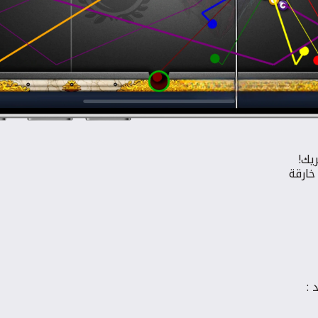
يك!
 خارقة
 :