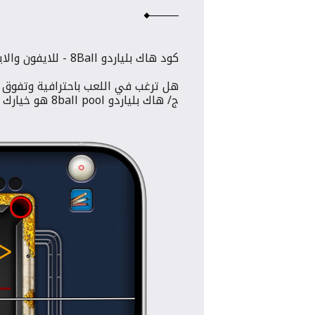
كود هاك بلياردو 8Ball - للايفون والايباد 📱⭐️
هل ترغب في اللعب باحترافية وتفوق 
ج/ هاك بلياردو 8ball pool هو خيارك المثالي! 😎🔥